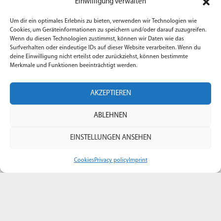
Einwilligung verwalten
Eisenbahnbereich eine Plattform zum Austausch von
Sicherheitsthemen und nutzt verschiedene Schulungen, um
Um dir ein optimales Erlebnis zu bieten, verwenden wir Technologien wie
Cookies, um Geräteinformationen zu speichern und/oder darauf zuzugreifen.
das notwendige Fachwissen der Bahntechnik für die
Wenn du diesen Technologien zustimmst, können wir Daten wie das
Funktionale Sicherheit zu vermitteln.
Surfverhalten oder eindeutige IDs auf dieser Website verarbeiten. Wenn du
deine Einwilligung nicht erteilst oder zurückziehst, können bestimmte
Adresse: Bielenberg 37 – 25377 Kollmar
Merkmale und Funktionen beeinträchtigt werden.
Telefon:
+49 4128 941 22 22
E-Mail:
info@safety-campus.de
AKZEPTIEREN
ABLEHNEN
EINSTELLUNGEN ANSEHEN
Quick Links
Cookies
Privacy policy
Imprint
AGB
Impressum
Datenschutz
Our Services