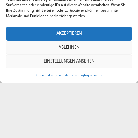
Funktionale Sicherheit zu vermitteln.
Surfverhalten oder eindeutige IDs auf dieser Website verarbeiten. Wenn Sie
Ihre Zustimmung nicht erteilen oder zurückziehen, können bestimmte
Adresse: Bielenberg 37 – 25377 Kollmar
Merkmale und Funktionen beeinträchtigt werden.
Telefon:
+49 4128 941 22 22
E-Mail:
info@safety-campus.de
AKZEPTIEREN
ABLEHNEN
EINSTELLUNGEN ANSEHEN
Quick Links
Cookies
Datenschutzerklärung
Impressum
AGB
Impressum
Datenschutz
Our Services
Über uns
Vertrag Widerrufen