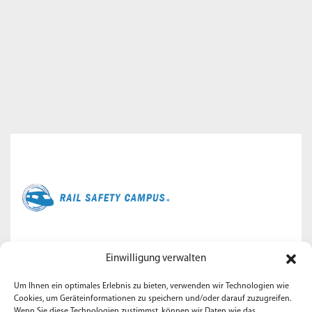
Der
Rail Safety Campus
bietet allen Fachkräften aus dem
Einwilligung verwalten
Eisenbahnbereich eine Plattform zum Austausch von
Sicherheitsthemen und nutzt verschiedene Schulungen, um
Um Ihnen ein optimales Erlebnis zu bieten, verwenden wir Technologien wie
Cookies, um Geräteinformationen zu speichern und/oder darauf zuzugreifen.
das notwendige Fachwissen der Bahntechnik für die
Wenn Sie diese Technologien zustimmst, können wir Daten wie das