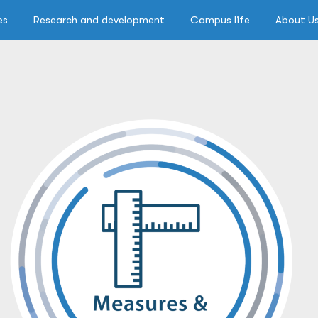
es
Research and development
Campus life
About U