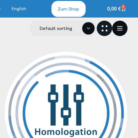
0
0,00
€
s
English
Zum Shop
Default sorting