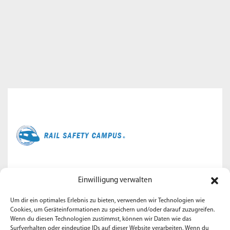
Der
Rail Safety Campus
bietet allen Fachkräften aus dem
Einwilligung verwalten
Eisenbahnbereich eine Plattform zum Austausch von
Sicherheitsthemen und nutzt verschiedene Schulungen, um
Um dir ein optimales Erlebnis zu bieten, verwenden wir Technologien wie
Cookies, um Geräteinformationen zu speichern und/oder darauf zuzugreifen.
das notwendige Fachwissen der Bahntechnik für die
Wenn du diesen Technologien zustimmst, können wir Daten wie das
Funktionale Sicherheit zu vermitteln.
Surfverhalten oder eindeutige IDs auf dieser Website verarbeiten. Wenn du