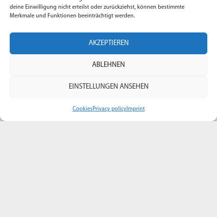
deine Einwilligung nicht erteilst oder zurückziehst, können bestimmte
Adresse: Bielenberg 37 – 25377 Kollmar
Merkmale und Funktionen beeinträchtigt werden.
Telefon:
+49 4128 941 22 22
E-Mail:
info@safety-campus.de
AKZEPTIEREN
ABLEHNEN
EINSTELLUNGEN ANSEHEN
Quick Links
Cookies
Privacy policy
Imprint
AGB
Impressum
Datenschutz
Our Services
Über uns
Vertrag Widerrufen